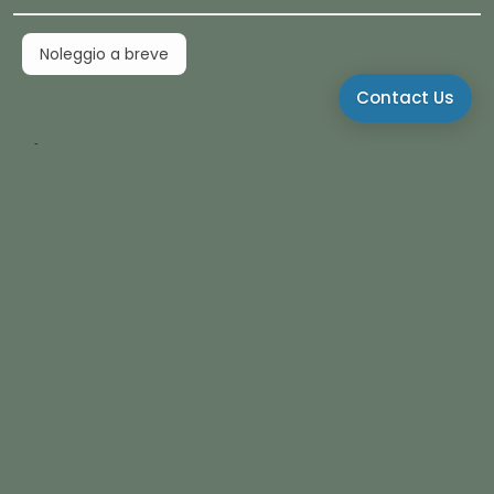
Noleggio a breve
Contact Us
Info
Siamo specialisti nel noleggio a breve ed offriamo
soluzioni interessanti per il lungo termine. (
more info
)
Monday:
9-
19
Tuesday:
9-
19
Wednesday:
9-
19
Thursday:
9-
19
Friday:
9-
19
Saturday:
9-
14
viale verdi 6/r - parco Arbostella-84132 SALERNO