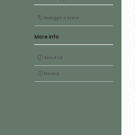
Noleggio a breve
More info
About Us
Privacy