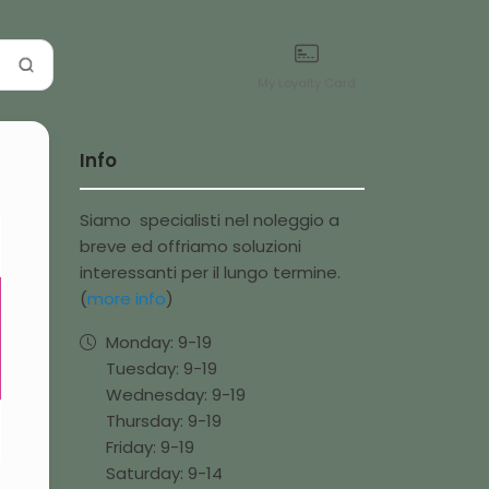
My Loyalty Card
Info
Siamo specialisti nel noleggio a
breve ed offriamo soluzioni
interessanti per il lungo termine.
(
more info
)
Monday:
9-
19
Tuesday:
9-
19
Wednesday:
9-
19
Thursday:
9-
19
Friday:
9-
19
Saturday:
9-
14