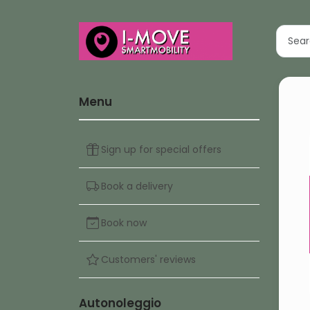
Menu
Sign up for special offers
Book a delivery
Book now
Customers' reviews
Autonoleggio